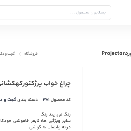
Pr
فروشگاه
گجت و دکو
چراغ خواب پرژکتورکهکشانی مدل
کد محصول
381
دسته بندی
گجت و د
رنگ نور:چند رنگ
درجه واتصال به گوشی