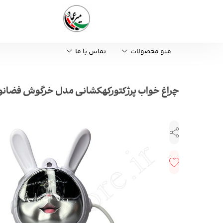
منو محصولات
تماس با ما
چراغ خواب پرژکتورکهکشانی مدل خرگوش فضانوردojector