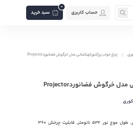
0
حساب کاربری
سبد خرید
ری
چراغ خواب پرژکتورکهکشانی مدل خرگوش فضانوردProjector
 خرگوش فضانوردProjector
کوری
سایر ویژگی ها: تایمر خاموشی خودکار, طول موج نور 532 نانومتر, قابلیت چرخش 360