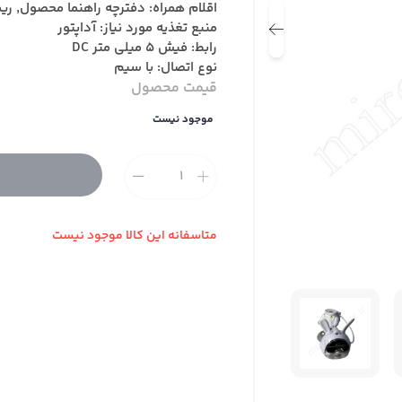
اقلام همراه: دفترچه راهنما محصول, ریمو
منبع تغذیه مورد نیاز: آداپتور
رابط: فیش 5 میلی متر DC
نوع اتصال: با سیم
قیمت محصول
موجود نیست
متاسفانه این کالا موجود نیست