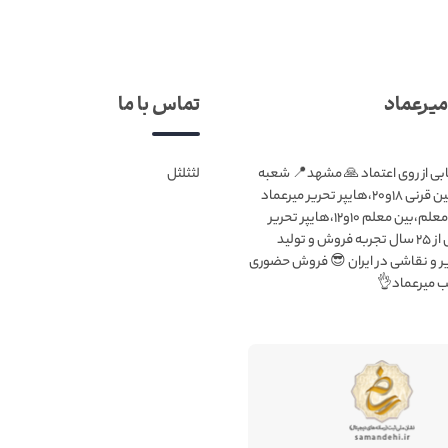
تماس با ما
مجموعه
لثثلثل
میرعماد انتخابی از روی اعتماد 🙏
۱:بلوار قرنی،بین قرنی ۱۸و۲۰،هایپر تحریر میرعماد
شعبه۲:بلوار معلم،بین معلم ۱۰و۱۲،هایپر تحریر
میرعماد بیش از ۲۵ سال تجربه فروش و تولید
ملزومات تحریر و نقاشی در ایران 
فعال در شع