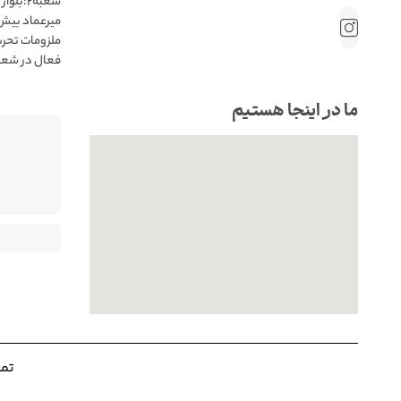
 فروش حضوری
ب میرعماد👌
ما در اینجا هستیم
. |