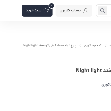
0
حساب کاربری
سبد خرید
گجت و دکوری
چراغ خواب سیلیکونی گوسفند Night light
Nigh
کوری