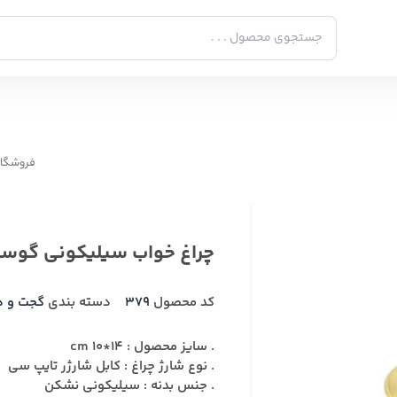
فروشگاه
چراغ خواب سیلیکونی گوسفند t light
کد محصول
379
دسته بندی
گجت و د
. سایز محصول : 14*10 cm
. نوع شارژ چراغ : کابل شارژر تایپ سی
. جنس بدنه : سیلیکونی نشکن