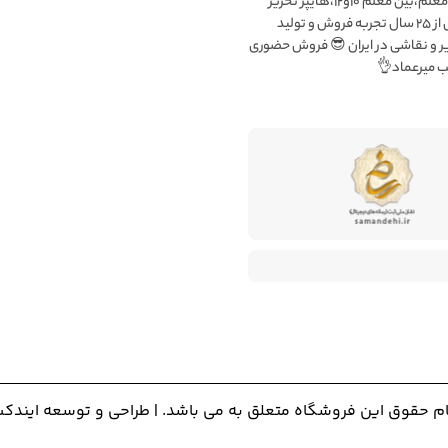
شعبه۲:بلوار معلم،بین معلم ۱۰و۱۲،هایپر تحریر
میرعماد بیش از ۲۵ سال تجربه فروش و تولید
ملزومات تحریر و نقاشی در ایران 
فعال در شع
راحی و توسعه ایندکس
تمام حقوق این فروشگاه متعلق به می باشد