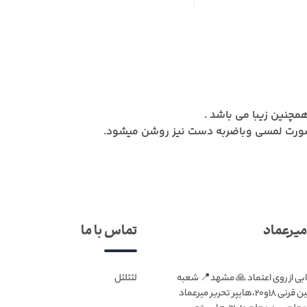
مچنین زیبا می باشد .
یرعماد
تماس با ما
ابی از روی اعتماد 🙏 مشهد📍 شعبه
لثثلثل
۱:بلوار قرنی،بین قرنی ۱۸و۲۰،هایپر تحریر میرعماد