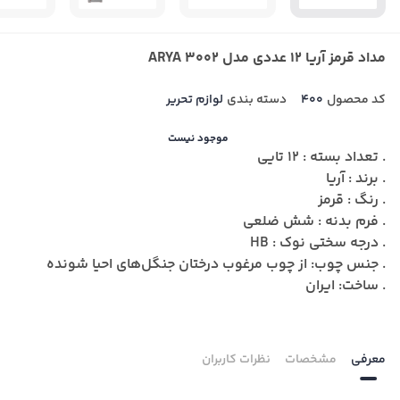
مداد قرمز آریا 12 عددی مدل 3002 ARYA
کد محصول
400
دسته بندی
لوازم تحریر
موجود نیست
. تعداد بسته : 12 تایی
. برند : آریا
. رنگ : قرمز
. فرم بدنه : شش ضلعی
. درجه سختی نوک : HB
. جنس چوب: از چوب مرغوب درختان جنگل‌های احیا شونده
. ساخت: ایران
معرفی
مشخصات
نظرات کاربران