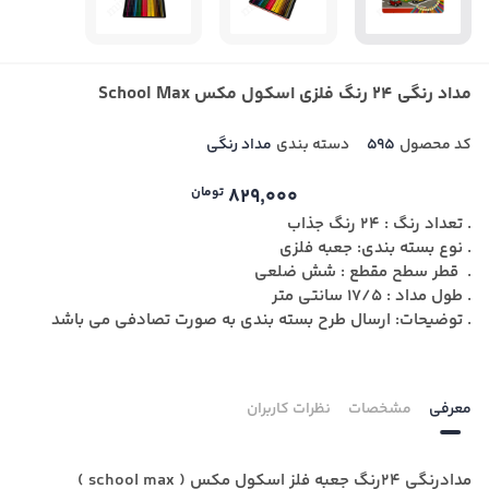
مداد رنگی 24 رنگ فلزی اسکول مکس School Max
کد محصول
595
دسته بندی
مداد رنگی
829,000
تومان
. تعداد رنگ : 24 رنگ جذاب
.
نوع بسته بندی: جعبه فلزی
. قطر سطح مقطع : شش ضلعی
. طول مداد : 17/5 سانتی متر
.
توضیحات: ارسال طرح بسته بندی به صورت تصادفی می باشد
معرفی
مشخصات
نظرات کاربران
مدادرنگی 24رنگ جعبه فلز اسکول مکس ( school max )