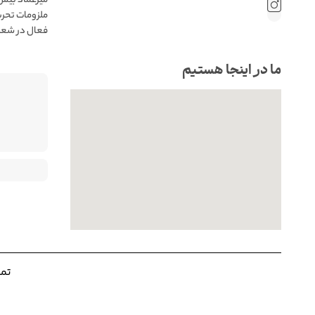
 فروش حضوری
ب میرعماد👌
ما در اینجا هستیم
. |