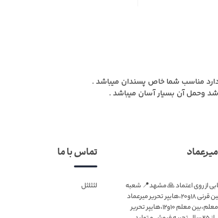
ارد مناسب شما خاص پسندان میباشد .
یرعماد
تماس با ما
ابی از روی اعتماد 🙏 مشهد📍 شعبه
لثثلثل
۱:بلوار قرنی،بین قرنی ۱۸و۲۰،هایپر تحریر میرعماد
شعبه۲:بلوار معلم،بین معلم ۱۰و۱۲،هایپر تحریر