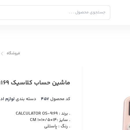
فروشگاه
ماشین حساب کلاسیک CALCULATOR OS-9169
کد محصول
457
دسته بندی
لوازم اد
. برند : CALCULATOR OS-9169
. سایز :14*10/5*1 CM
. رنگ : پاستلی