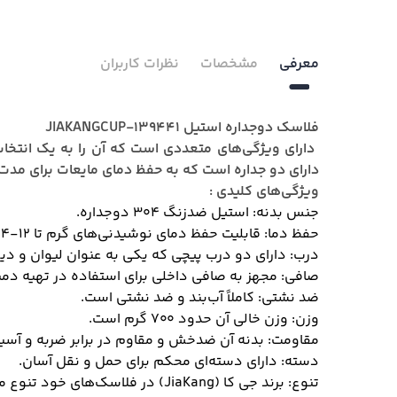
معرفی
مشخصات
نظرات کاربران
فلاسک دوجداره استیل JIAKANGCUP-139441
دارای ویژگی‌های متعددی است که آن را به یک انتخا
دارای دو جداره است که به حفظ دمای مایعات برای مدت
ویژگی‌های کلیدی :
جنس بدنه:
استیل ضدزنگ 304 دوجداره.
حفظ دما:
قابلیت حفظ دمای نوشیدنی‌های گرم تا 12-14 ساعت و نوشیدنی‌های سرد تا 14-16 ساعت.
درب:
دارای دو درب پیچی که یکی به عنوان لیوان و دیگ
صافی:
مجهز به صافی داخلی برای استفاده در تهیه دم
ضد نشتی:
کاملاً آب‌بند و ضد نشتی است.
وزن:
وزن خالی آن حدود 700 گرم است.
مقاومت:
بدنه آن ضدخش و مقاوم در برابر ضربه و آسی
دسته:
دارای دسته‌ای محکم برای حمل و نقل آسان.
تنوع:
برند جی کا (JiaKang) در فلاسک‌های خود تنوع مدل بالایی دارد.