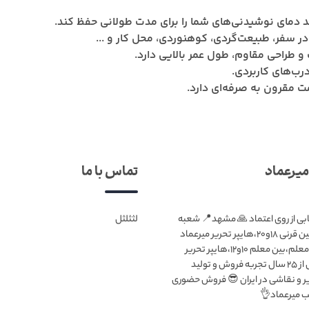
این فلاسک به خوبی می‌تواند دمای نوشیدنی‌های شما ر
مناسب برای استفاده در سفر، طبیعت‌گردی، کوه
به دلیل استفاده از استیل ضدزنگ و طر
دارای صافی داخل
در مقایسه با برخی از برند
تماس با ما
مجموعه
لثثلثل
میرعماد انتخابی از روی اعتماد 🙏
۱:بلوار قرنی،بین قرنی ۱۸و۲۰،هایپر تحریر میرعماد
شعبه۲:بلوار معلم،بین معلم ۱۰و۱۲،هایپر تحریر
میرعماد بیش از ۲۵ سال تجربه فروش و تولید
ملزومات تحریر و نقاشی در ایران 
فعال در شع