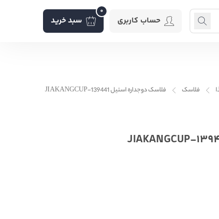
0
حساب کاربری
سبد خرید
ا
فلاسک
فلاسک دوجداره استیل JIAKANGCUP-139441