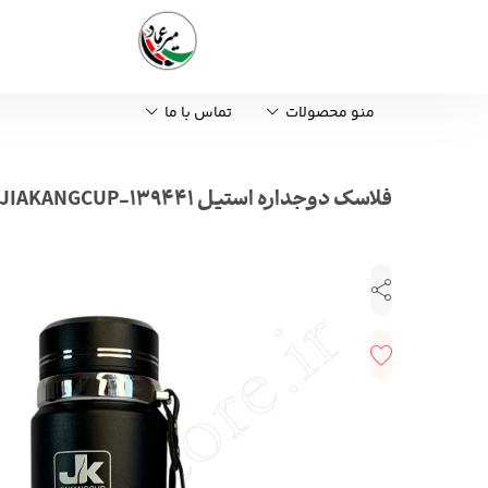
منو محصولات
تماس با ما
فلاسک دوجداره استیل JIAKANGCUP-139441