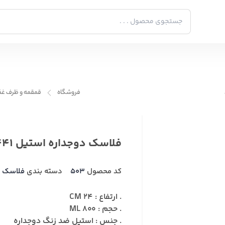
فروشگاه
قمقمه و ظرف غذ
فلاسک دوجداره استیل JIAKANGCUP-139441
کد محصول
503
دسته بندی
فلاسک
. ارتفاع : 24 CM
. حجم : 800 ML
. جنس : استیل ضد زنگ دوجداره