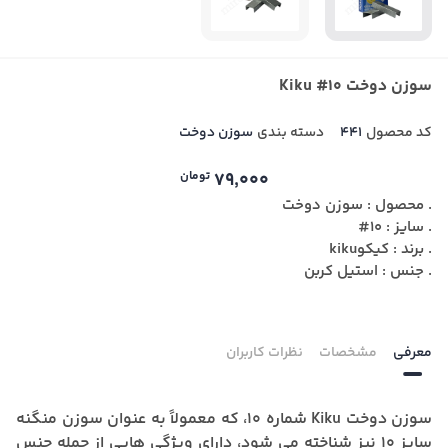
سوزن دوخت Kiku #10
کد محصول
441
دسته بندی
سوزن دوخت
79,000
تومان
. محصول : سوزن دوخت
. سایز : 10#
. برند : کیکوkiku
. جنس : استیل کربن
معرفی
مشخصات
نظرات کاربران
سوزن دوخت Kiku شماره 10، که معمولاً به عنوان سوزن منگنه
سایز 10 نیز شناخته می شود، دارای ویژگی هایی از جمله جنس