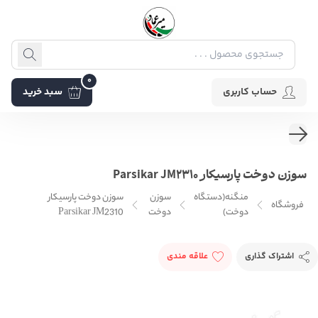
0
حساب کاربری
سبد خرید
سوزن دوخت پارسیکار Parsikar JM2310
منگنه(دستگاه
سوزن
سوزن دوخت پارسیکار
فروشگاه
دوخت)
دوخت
Parsikar JM2310
اشتراک گذاری
علاقه مندی