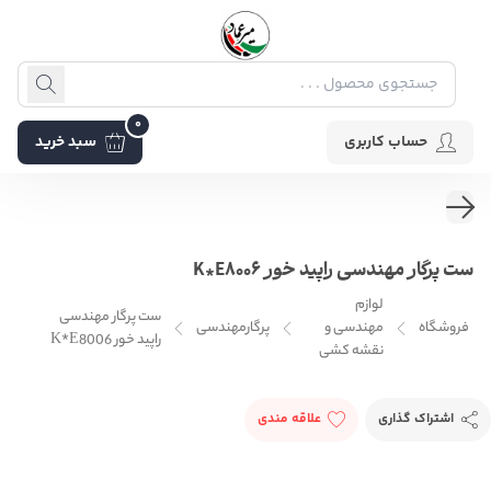
0
حساب کاربری
سبد خرید
ست پرگار مهندسی راپید خور K*E8006
لوازم
ست پرگار مهندسی
فروشگاه
مهندسی و
پرگارمهندسی
راپید خور K*E8006
نقشه کشی
اشتراک گذاری
علاقه مندی