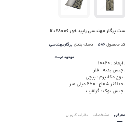
ست پرگار مهندسی راپید خور K*E8006
کد محصول
586
دسته بندی
پرگارمهندسی
موجود نیست
. ابعاد : 20*10
. جنس بدنه : فلز
. نوع مکانیزم : پیچی
. حداکثر شعاع : 250 میلی متر
. جنس نوک : گرافیت
معرفی
مشخصات
نظرات کاربران