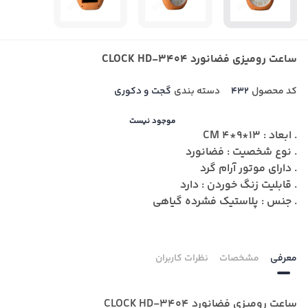
ساعت رومیزی فضانورد CLOCK HD-3404
کد محصول
432
دسته بندی
گجت و دکوری
موجود نیست
. ابعاد : 13*9*4 CM
. نوع شخصیت : فضانورد
. دارای موتور آرام گرد
. قابلیت زنگ خوردن : دارد
. جنس : پلاستیک فشرده گیاهی
معرفی
مشخصات
نظرات کاربران
ساعت رومیزی فضانورد CLOCK HD-3404