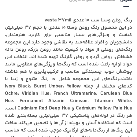
معرفی
مشخصات
نظرات کاربران
رنگ روغن وستا ست 10 عددی vesta 37mil
در این محصول رنگ روغن وستا ۱۰ عددی با حجم ۳۷ میلی‌لیتر،
کیفیت و ویژگی‌های بسیار مناسبی برای کاربرد هنرمندان،
دانشجویان و افراد علاقه‌مند به نقاشی وجود دارد.این مجموعه
رنگ‌های روغنی از مواد با کیفیت مانند روغن بزرک، روغن دانه
خشخاش، روغن گردو و روغن گلرنگ تهیه شده اند. انتخاب این
مواد اولیه باعث شده است که رنگ‌ها ویژگی‌های مطلوبی مانند
پوشش خوب، چسبندگی مناسب و ترکیب‌پذیری با هم داشته
باشند.رنگ‌های این مجموعه شامل ۱۰ رنگ متنوع و زیبا با
کدهای مختلف از جمله Ivory Black، Burnt Umber، Yellow
Ochre، Viridian Hue، French Ultramarine، Cerulean Blue
Hue، Permanent Alizarin Crimson، Titanium White،
Cadmium Yellow Pale Hue و Cadmium Red Deep Hue است.
هر رنگ در لوله‌های پلاستیکی ۳۷ میلی‌لیتری بسته‌بندی شده
است که استفاده آسان و بهینه از آن‌ها را تضمین می‌کند.ساخت
این رنگ‌ها از رنگ‌دانه‌های ارگانیک موجب شده است که مناسب