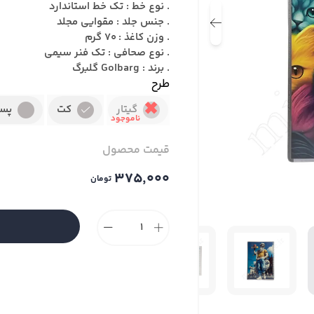
. نوع خط : تک خط استاندارد
. جنس جلد : مقوایی مجلد
. وزن کاغذ : 70 گرم
. نوع صحافی : تک فنر سیمی
. برند : Golbarg گلبرگ
طرح
گیتار
کت
پسر
قیمت محصول
۳۷۵٬۰۰۰
تومان