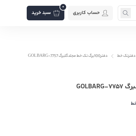
0
حساب کاربری
سبد خرید
دفترتک خط
دفتر100برگ تک خط مجلدگلبرگ GOLBARG-7757
خط