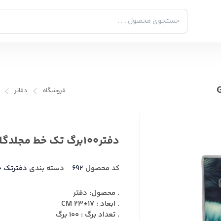
فروشگاه
دفاتر
دفتر100برگ تک خط مجلدگلبرگ GOLBARG-7757
کد محصول
692
دسته بندی
دفترتک 
. محصول: دفتر
. ابعاد : 17*23 CM
. تعداد برگ : 100 برگ