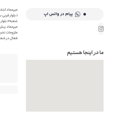
 مشهد📍 شعبه
پیام در واتس اپ
 فروش حضوری
ب میرعماد👌
ما در اینجا هستیم