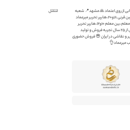
لثثلثل
میرعماد انتخابی از روی اعتماد 🙏
۱:بلوار قرنی،بین قرنی ۱۸و۲۰،هایپر تحریر میرعماد
شعبه۲:بلوار معلم،بین معلم ۱۰و۱۲،هایپر تحریر
میرعماد بیش از ۲۵ سال تجربه فروش و تولید
ملزومات تحریر و نقاشی در ایران 
فعال در شع