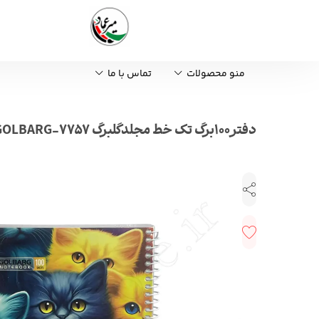
منو محصولات
تماس با ما
دفتر100برگ تک خط مجلدگلبرگ GOLBARG-7757