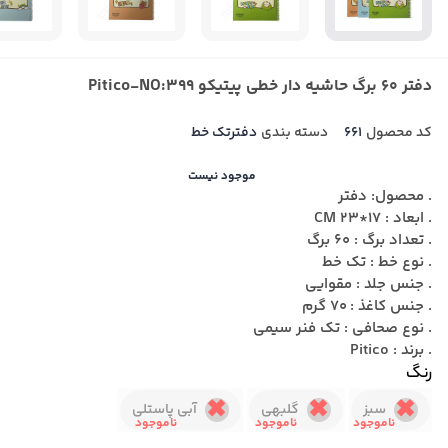
دفتر 60 برگ حاشیه دار خطی پیتیکو Pitico-NO:399
کد محصول
661
دسته بندی
دفترتک خط
موجود نیست
. محصول: دفتر
. ابعاد : 17*23 CM
. تعداد برگ : 60 برگ
. نوع خط : تک خط
. جنس جلد : مقوایی
. جنس کاغذ : 70 گرم
. نوع صحافی : تک فنر سیمی
. برند : Pitico
رنگ
سبز
گلبهی
آبی پاستلی