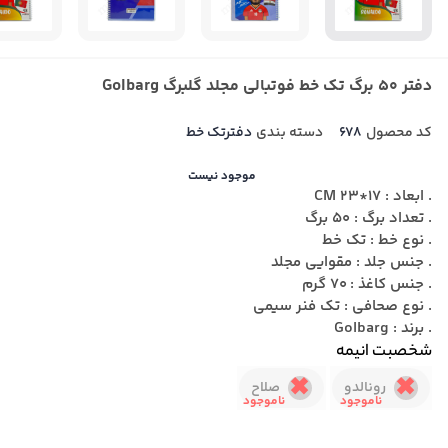
دفتر 50 برگ تک خط فوتبالی مجلد گلبرگ Golbarg
کد محصول
678
دسته بندی
دفترتک خط
موجود نیست
. ابعاد : 17*23 CM
. تعداد برگ : 50 برگ
. نوع خط : تک خط
. جنس جلد : مقوایی مجلد
. جنس کاغذ : 70 گرم
. نوع صحافی : تک فنر سیمی
. برند : Golbarg
شخصبت انیمه
رونالدو
صلاح