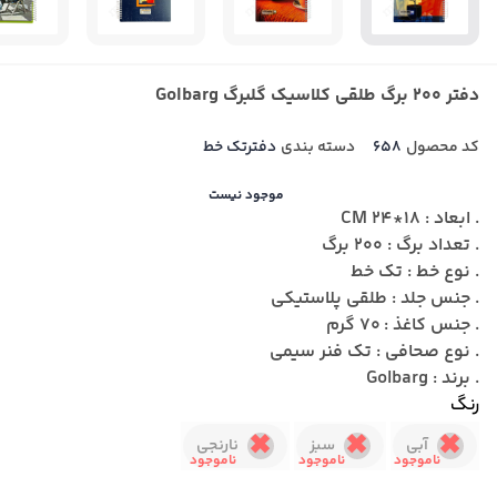
دفتر 200 برگ طلقی کلاسیک گلبرگ Golbarg
کد محصول
658
دسته بندی
دفترتک خط
موجود نیست
. ابعاد : 18*24 CM
. تعداد برگ : 200 برگ
. نوع خط : تک خط
. جنس جلد : طلقی پلاستیکی
. جنس کاغذ : 70 گرم
. نوع صحافی : تک فنر سیمی
. برند : Golbarg
رنگ
آبی
سبز
نارنجی