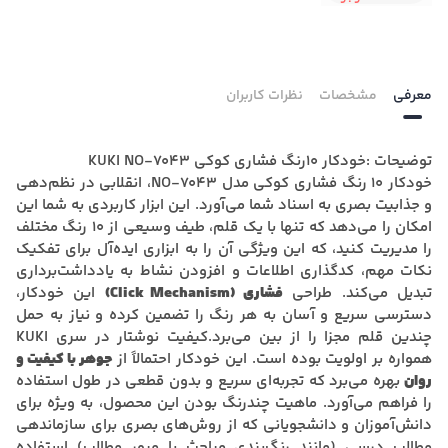
معرفی
مشخصات
نظرات کاربران
توضیحات :خودکار 10رنگ فشاری کوکی KUKI NO-7043
خودکار 10 رنگ فشاری کوکی مدل NO-7043، انقلابی در نظم‌دهی
و جذابیت بصری به اسناد شما می‌آورد. این ابزار کاربردی به شما این
امکان را می‌دهد که تنها با یک قلم، طیف وسیعی از 10 رنگ مختلف
را مدیریت کنید، که این ویژگی آن را به ابزاری ایده‌آل برای تفکیک
نکات مهم، کدگذاری اطلاعات و افزودن نشاط به یادداشت‌برداری
تبدیل می‌کند. طراحی
فشاری (Click Mechanism)
این خودکار،
دسترسی سریع و آسان به هر رنگ را تضمین کرده و نیاز به حمل
چندین قلم مجزا را از بین می‌برد.کیفیت نوشتار در سری KUKI
همواره بر اولویت بوده است. این خودکار احتمالاً از
جوهر با کیفیت و
روان
بهره می‌برد که تجربه‌ای سریع و بدون قطعی در طول استفاده
را فراهم می‌آورد. ماهیت چندرنگ بودن این محصول، به ویژه برای
دانش‌آموزان و دانشجویانی که از روش‌های بصری برای سازماندهی
مطالب درسی (مانند رنگ‌بندی مباحث یا مرور مطالب) استفاده