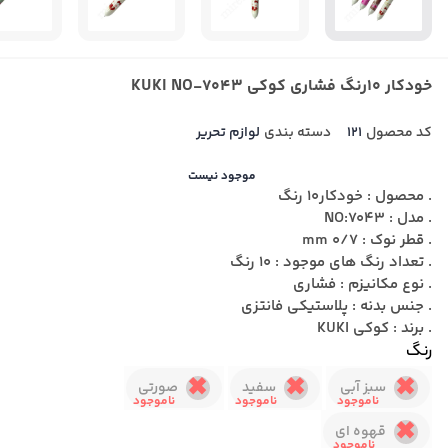
خودکار 10رنگ فشاری کوکی KUKI NO-7043
کد محصول
121
دسته بندی
لوازم تحریر
موجود نیست
. محصول : خودکار10 رنگ
. مدل : NO:7043
. قطر نوک : 0/7 mm
. تعداد رنگ های موجود : 10 رنگ
. نوع مکانیزم : فشاری
. جنس بدنه : پلاستیکی فانتزی
. برند : کوکی KUKI
رنگ
سبز آبی
سفید
صورتی
قهوه ای