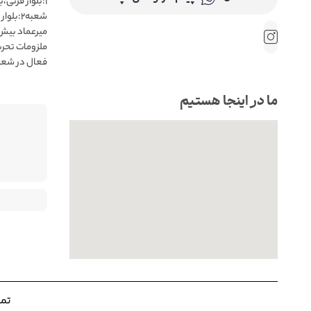
 فروش حضوری
ب میرعماد👌
ما در اینجا هستیم
. |