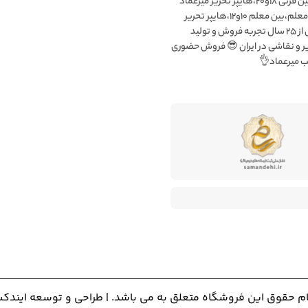
۱:بلوار قرنی،بین قرنی ۱۸و۲۰،هایپر تحریر میرعماد
شعبه۲:بلوار معلم،بین معلم ۱۰و۱۲،هایپر تحریر
میرعماد بیش از ۲۵ سال تجربه فروش و تولید
ملزومات تحریر و نقاشی در ایران 
فعال در شع
راحی و توسعه ایندکس
تمام حقوق این فروشگاه متعلق به می باشد