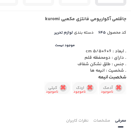
جاقلمی آکواریومی فانتزی مکعبی kuromi
کد محصول
645
دسته بندی
لوازم تحریر
موجود نیست
. ابعاد : 6*6*5/5 cm
. دارای : دومحفظه قلم
. جنس : طلق نشکن شفاف
. شخصیت : انیمه ها
شخصبت انیمه
آدمک
اردک
کیتی
معرفی
مشخصات
نظرات کاربران