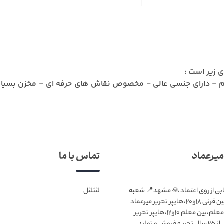
م - دارای جنسی عالی - مخصوص نقاش های حرفه ای - مخزن بسیار
یرعماد
تماس با ما
ابی از روی اعتماد 🙏 مشهد📍 شعبه
لثثلثل
۱:بلوار قرنی،بین قرنی ۱۸و۲۰،هایپر تحریر میرعماد
شعبه۲:بلوار معلم،بین معلم ۱۰و۱۲،هایپر تحریر