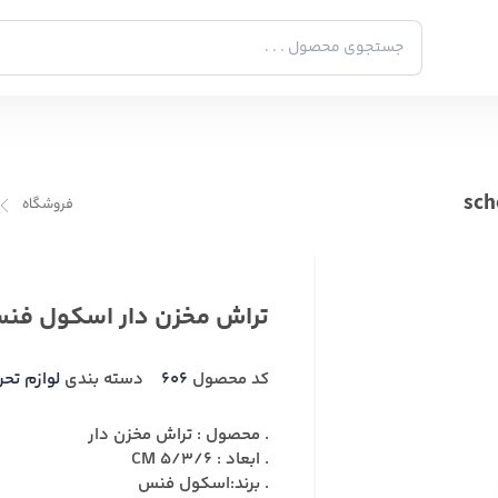
فروشگاه
تراش مخزن دار اسکول فنس oolfans FA92679
کد محصول
606
دسته بندی
لوازم تحر
. محصول : تراش مخزن دار
. ابعاد : 5/3/6 CM
. برند:اسکول فنس