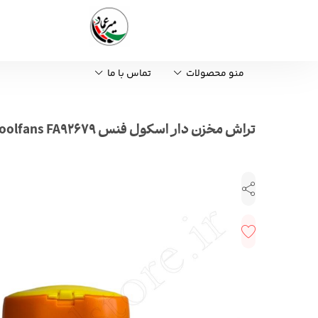
منو محصولات
تماس با ما
تراش مخزن دار اسکول فنس schoolfans FA92679