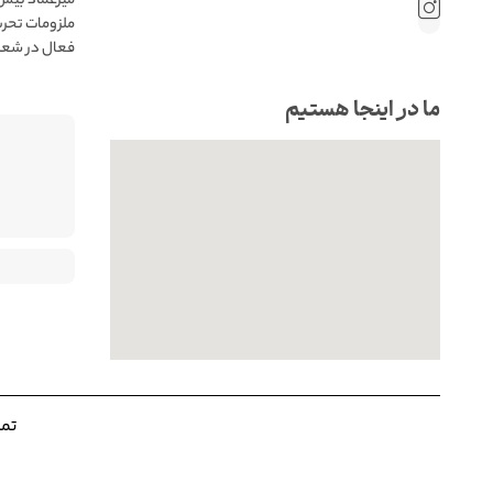
 فروش حضوری
ب میرعماد👌
ما در اینجا هستیم
. |