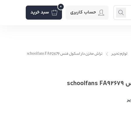
0
حساب کاربری
سبد خرید
لوازم تحریر
تراش مخزن دار اسکول فنس schoolfans FA92679
sch
یر