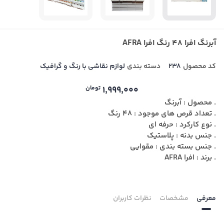
آبرنگ افرا 48 رنگ افرا AFRA
کد محصول
238
دسته بندی
لوازم نقاشی با رنگ و گرافیک
1,999,000
تومان
. محصول : آبرنگ
. تعداد قرص های موجود : 48 رنگ
. نوع کارکرد : حرفه ای
. جنس بدنه : پلاستیک
. جنس بسته بندی : مقوایی
. برند : افرا AFRA
معرفی
مشخصات
نظرات کاربران